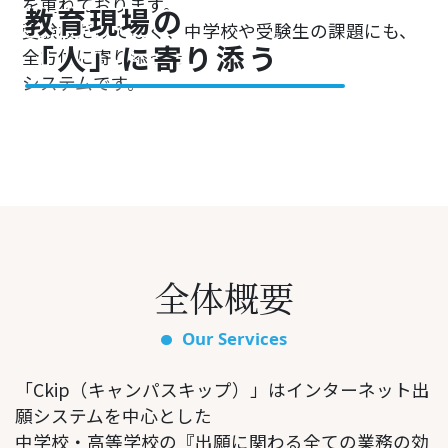
を重ねております。
教育現場の
受験校だけでなく、中学校や受験生の課題にも、
「人」に寄り添う
全方位に寄り添った
システムです。
全体概要
Our Services
「Ckip（キャンパスキップ）」はインターネット出
願システムを中心とした
中学校・高等学校の『出願に関わる全ての業務の効